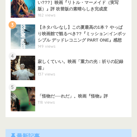
い???］映画『リトル・マーメイド（実写
版）』評 吹替版の素晴らしき完成度
182 views
3
【ネタバレなし】この夏最高の1本？ やっぱ
り映画館で観るべき??『ミッション:インポッ
シブル デッドレコニング PART ONE』感想
149 views
4
寂しくていい。映画「重力の光：祈りの記録
篇」
137 views
5
「怪物だ──れだ」。映画『怪物』評
118 views
最新記事