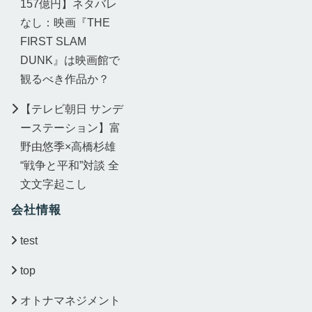
157億円】ネタバレ
なし：映画『THE
FIRST SLAM
DUNK』は映画館で
観るべき作品か？
【テレビ朝日 サンデ
ーステーション】富
野由悠季×高橋杉雄
“戦争と平和”対談 全
文文字起こし
会社情報
test
top
オトナマネジメント